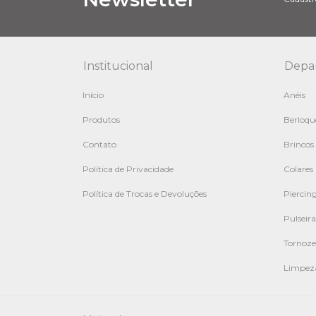
Institucional
Depa
Início
Anéis
Produtos
Berloqu
Contato
Brincos
Política de Privacidade
Colares
Política de Trocas e Devoluções
Piercin
Pulseira
Tornoze
Limpeza