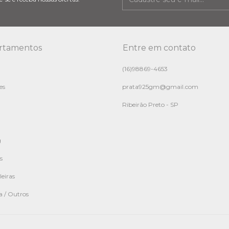
rtamentos
Entre em contato
(16)98869-4653
es
prata925gm@gmail.com
Ribeirão Preto - SP
g
s
leiras
 / Outros