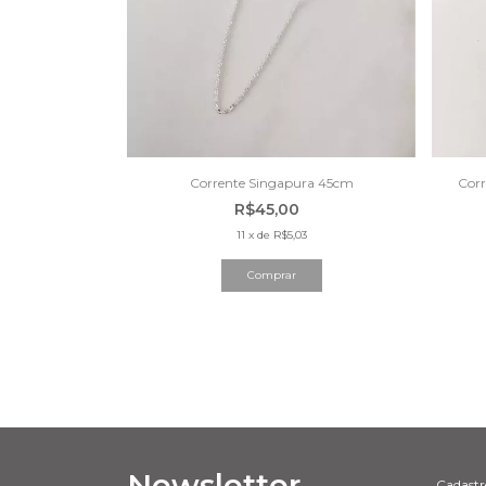
Corrente Singapura 45cm
Corr
R$45,00
11
x
de
R$5,03
Newsletter
Cadastre