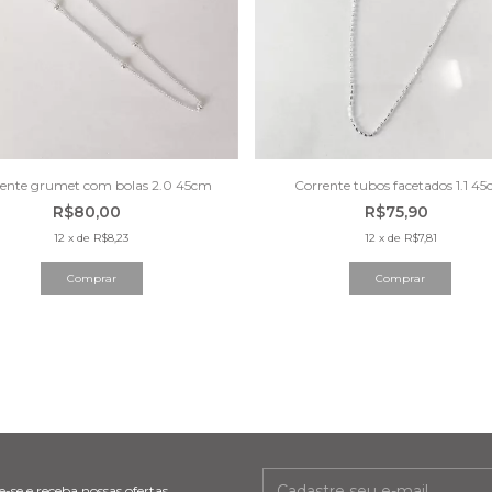
ente grumet com bolas 2.0 45cm
Corrente tubos facetados 1.1 4
R$80,00
R$75,90
12
x
de
R$8,23
12
x
de
R$7,81
-se e receba nossas ofertas.